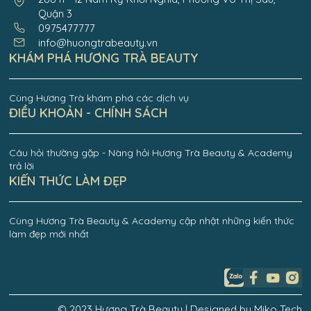
Quận 3
0975477777
info@huongtrabeauty.vn
KHÁM PHÁ HƯƠNG TRÀ BEAUTY
Cùng Hương Trà khám phá các dịch vụ
ĐIỀU KHOẢN - CHÍNH SÁCH
Câu hỏi thường gặp - Nàng hỏi Hương Trà Beauty & Academy
trả lời
KIẾN THỨC LÀM ĐẸP
Cùng Hương Trà Beauty & Academy cập nhật những kiến thức
làm đẹp mới nhất
© 2023 Hương Trà Beauty | Designed by Miko Tech