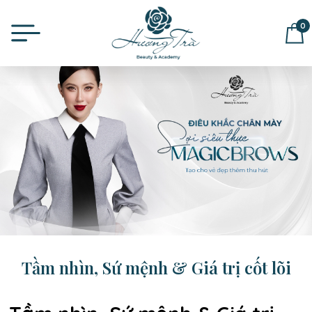
0
ĐỂ LẠI THÔNG TIN MUA HÀNG,
CHÚNG TÔI SẼ LIÊN HỆ LẠI NGAY
Tầm nhìn, Sứ mệnh & Giá trị cốt lõi