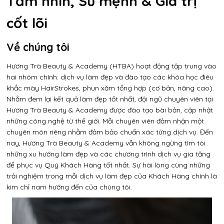
Tầm nhìn, Sứ mệnh & Giá trị
cốt lõi
Về chúng tôi
Hương Trà Beauty & Academy (HTBA) hoạt động tập trung vào
hai nhóm chính: dịch vụ làm đẹp và đào tạo các khóa học điêu
khắc mày HairStrokes, phun xăm tổng hợp (cơ bản, nâng cao).
Nhằm đem lại kết quả làm đẹp tốt nhất, đội ngũ chuyên viên tại
Hương Trà Beauty & Academy được đào tạo bài bản, cập nhật
những công nghệ từ thế giới. Mỗi chuyên viên đảm nhận một
chuyên môn riêng nhằm đảm bảo chuẩn xác từng dịch vụ. Đến
nay, Hương Trà Beauty & Academy vẫn không ngừng tìm tòi
những xu hướng làm đẹp và các chương trình dịch vụ gia tăng
để phục vụ Quý Khách Hàng tốt nhất. Sự hài lòng cùng những
trải nghiệm trong mỗi dịch vụ làm đẹp của Khách Hàng chính là
kim chỉ nam hướng đến của chúng tôi.