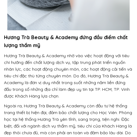
Hương Trà Beauty & Academy đứng đầu điểm chất
lượng thẩm mỹ
Hương Trà Beauty & Academy nhờ vào việc hoạt động với tiêu
chí hướng đến chất lượng dịch vụ, tập trung phát triển nguồn
nhân lực, các hoạt động chuyên môn, các hoạt động cải tiến và
tiêu chí đặc thù từng chuyên môn. Do đó, Hương Trà Beauty &
Academy là đơn vị duy nhất trong suốt những năm liền đứng
đầu trong số những địa chỉ làm đẹp uy tín tại TP. HCM, TP. Vinh
được Khách Hàng lựa chọn.
Ngoài ra, Hương Trà Beauty & Academy còn đầu tư hệ thống
trang thiết bị hiện đại, đảm bảo chất lượng cho Học Viên. Phòng
học tại hệ thống Hương Trà yên tĩnh, sang trọng, tiện nghi. Đặc
biệt, đối với ngành dịch vụ thẩm mỹ, tiêu chí của Khách Hàng là
đẹp thôi chưa đủ, mà còn phải an toàn và đảm bảo lâu dài. Do