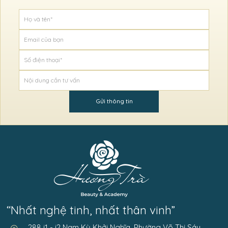
Gửi thông tin
“Nhất nghệ tinh, nhất thân vinh”
288 i1 - i2 Nam Kỳ Khởi Nghĩa, Phường Võ Thị Sáu,