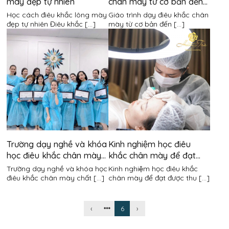
mày đẹp tự nhiên
chân mày từ cơ bản đến
nâng cao
Học cách điêu khắc lông mày
Giáo trình dạy điêu khắc chân
đẹp tự nhiên Điêu khắc [...]
mày từ cơ bản đến [...]
Trường dạy nghề và khóa
Kinh nghiệm học điêu
học điêu khắc chân mày
khắc chân mày để đạt
chất lượng
được thu nhập cao
Trường dạy nghề và khóa học
Kinh nghiệm học điêu khắc
điêu khắc chân mày chất [...]
chân mày để đạt được thu [...]
‹
6
›