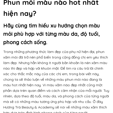
Phun môi màu nào hot nhất
hiện nay?
Hãy cùng tìm hiểu xu hướng chọn màu
môi phù hợp với từng màu da, độ tuổi,
phong cách sống.
Trong những phương thức làm đẹp của phụ nữ hiện đại, phun
xăm môi đã trở nên phổ biến trong cộng đồng chị em yêu thích
làm đẹp. Nhưng hẳn không ít người băn khoăn là nên xăm màu
nào thì đẹp và hợp với khuôn mặt. Để tìm ra câu trả lời chính
xác cho thắc mắc này của các chị em, trong bài viết này,
chúng ta sẽ thảo luận về những màu phun môi nào đang là
màu hot nhất hiện nay. Vì màu xăm nào đẹp nhất cũng một
phần dựa trên quan điểm và cách cảm nhận của mỗi người. Tuy
nhiên, dựa theo độ tuổi, màu da, và phong cách của từng người
mà sẽ có những màu tương ứng phù hợp với nhu cầu. Ở đây
Hương Trà Beauty & Academy sẽ nói về những màu xăm thích
hợp dựa trên định hình phong cách của từng người.