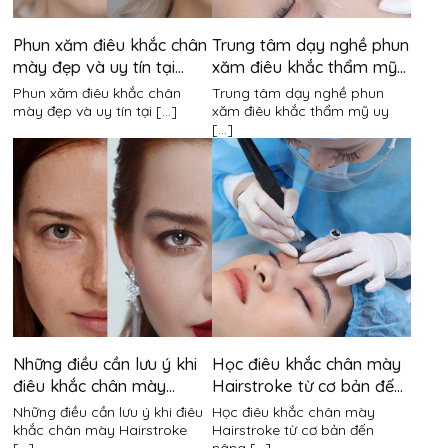
Phun xăm điêu khắc chân
Trung tâm dạy nghề phun
mày đẹp và uy tín tại
xăm điêu khắc thẩm mỹ
quận 3
uy tín tại quận 3
Phun xăm điêu khắc chân
Trung tâm dạy nghề phun
mày đẹp và uy tín tại [...]
xăm điêu khắc thẩm mỹ uy
[...]
Những điều cần lưu ý khi
Học điêu khắc chân mày
điêu khắc chân mày
Hairstroke từ cơ bản đến
Hairstroke
nâng cao tại quận 3
Những điều cần lưu ý khi điêu
Học điêu khắc chân mày
khắc chân mày Hairstroke
Hairstroke từ cơ bản đến