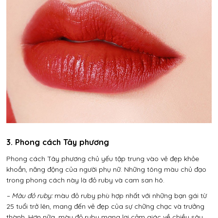
3. Phong cách Tây phương
Phong cách Tây phương chủ yếu tập trung vào vẻ đẹp khỏe
khoắn, năng động của người phụ nữ. Những tông màu chủ đạo
trong phong cách này là đỏ ruby và cam san hô.
– Màu đỏ ruby:
màu đỏ ruby phù hợp nhất với những bạn gái từ
25 tuổi trở lên, mang đến vẻ đẹp của sự chững chạc và trưởng
thành. Hơn nữa, màu đỏ ruby mang lại cảm giác về chiều sâu