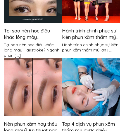
Tại sao nên học điêu
Hành trình chinh phục sự
khắc lông mày
kiện phun xăm thẩm mỹ
Hairstroke?
lớn nhất Việt Nam
Tại sao nên học điêu khắc
Hành trình chinh phục sự kiện
lông mày Hairstroke? Ngành
phun xăm thẩm mỹ lớn [...]
phun [...]
Nên phun xăm hay thêu
Top 4 dịch vụ phun xăm
lông mày? Kỹ thuật nào
thẩm mỹ được nhiều