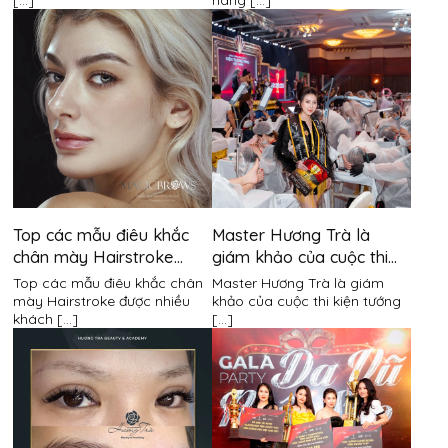
[...]
nâng [...]
Top các mẫu điêu khắc
Master Hương Trà là
chân mày Hairstroke
giám khảo của cuộc thi
được nhiều khách hàng
kiện tướng PMU Việt Nam
Top các mẫu điêu khắc chân
Master Hương Trà là giám
lựa chọn 2021 từ Hương
mày Hairstroke được nhiều
khảo của cuộc thi kiện tướng
khách [...]
[...]
Trà Beauty