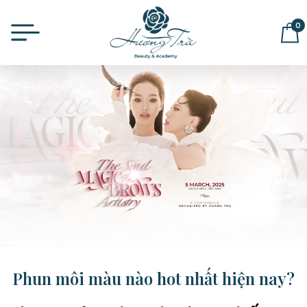
0
ĐỂ LẠI THÔNG TIN MUA HÀNG,
CHÚNG TÔI SẼ LIÊN HỆ LẠI NGAY
Phun môi màu nào hot nhất hiện nay?