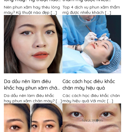
đẹp hơn?
khách hàng lựa chọn nhất
Nên phun xăm hay thêu lông
Top 4 dịch vụ phun xăm thẩm
tại Hương Trà
mày? Kỹ thuật nào đẹp [...]
mỹ được nhiều khách [...]
Da dầu nên làm điêu
Các cách học điêu khắc
khắc hay phun xăm chân
chân mày hiệu quả
mày?
Da dầu nên làm điêu khắc
Các cách học điêu khắc chân
hay phun xăm chân mày? [...]
mày hiệu quả Với mức [...]