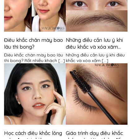
Điêu khắc chân mày bao
Những điều cần lưu ý khi
lâu thì bong?
điêu khắc và xóa xăm
chân mày
Điêu khắc chân mày bao lâu
Những điều cần lưu ý khi điêu
thì bong? Rất nhiều khách [...]
khắc và xóa xăm [...]
Học cách điêu khắc lông
Giáo trình dạy điêu khắc