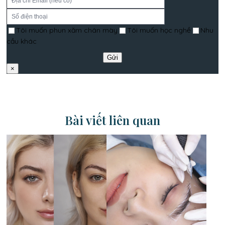
Tôi muốn phun xăm chân mày
Tôi muốn học nghề
Nhu
cầu khác
×
Bài viết liên quan