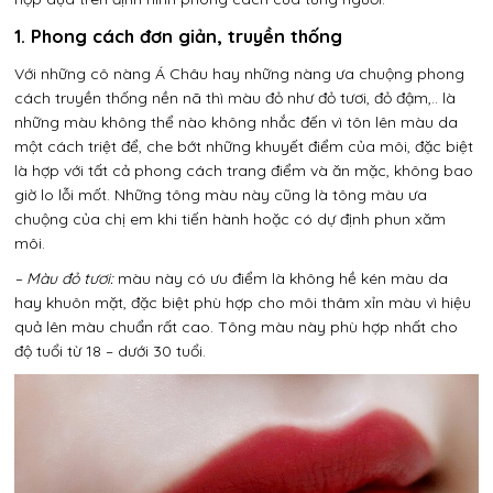
1. Phong cách đơn giản, truyền thống
Với những cô nàng Á Châu hay những nàng ưa chuộng phong
cách truyền thống nền nã thì màu đỏ như đỏ tươi, đỏ đậm,.. là
những màu không thể nào không nhắc đến vì tôn lên màu da
một cách triệt để, che bớt những khuyết điểm của môi, đặc biệt
là hợp với tất cả phong cách trang điểm và ăn mặc, không bao
giờ lo lỗi mốt. Những tông màu này cũng là tông màu ưa
chuộng của chị em khi tiến hành hoặc có dự định phun xăm
môi.
– Màu đỏ tươi:
màu này có ưu điểm là không hề kén màu da
hay khuôn mặt, đặc biệt phù hợp cho môi thâm xỉn màu vì hiệu
quả lên màu chuẩn rất cao. Tông màu này phù hợp nhất cho
độ tuổi từ 18 – dưới 30 tuổi.