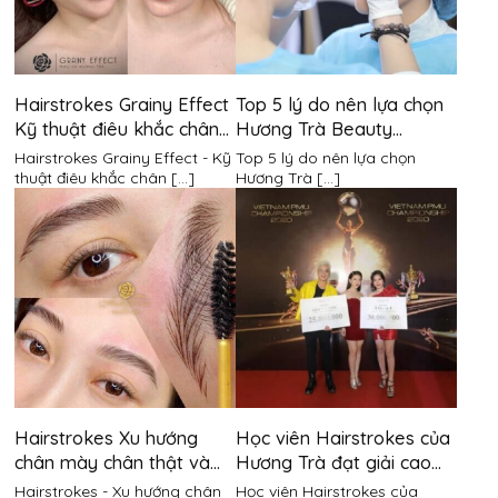
Hairstrokes Grainy Effect
Top 5 lý do nên lựa chọn
Kỹ thuật điêu khắc chân
Hương Trà Beauty
mày độc quyền tại Hương
Academy để làm đẹp
Hairstrokes Grainy Effect - Kỹ
Top 5 lý do nên lựa chọn
Trà
thuật điêu khắc chân [...]
Hương Trà [...]
Hairstrokes Xu hướng
Học viên Hairstrokes của
chân mày chân thật và
Hương Trà đạt giải cao
giữ sợi tốt nhất
trong cuộc thi PMU2020
Hairstrokes - Xu hướng chân
Học viên Hairstrokes của