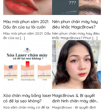
Màu môi phun xăm 2021:
Nên phun chân mày hay
Dấu ấn của sự lôi cuốn
điêu khắc MagicBrows?
Màu môi phun xăm 2021: Dấu
Nên phun chân mày hay điêu
ấn của sự [...]
khắc MagicBrows? Phun [...]
Xóa chân mày bằng laser
MagicBrows & Bí quyết
có để lại sẹo không?
định hình chân mày đến
từ Master Hương Trà
Xóa xăm chân mày có để lại
MagicBrows - Bí quyết định