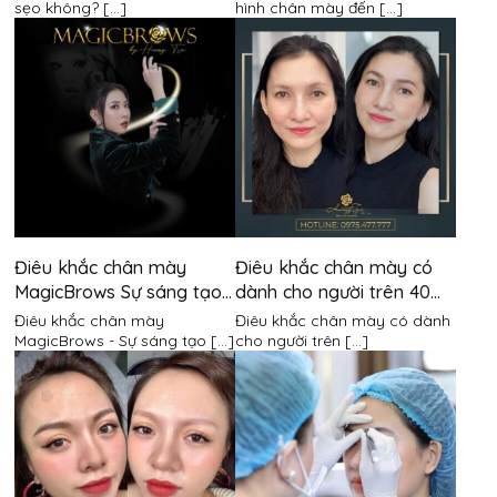
sẹo không? [...]
hình chân mày đến [...]
Điêu khắc chân mày
Điêu khắc chân mày có
MagicBrows Sự sáng tạo
dành cho người trên 40
phá cách
tuổi?
Điêu khắc chân mày
Điêu khắc chân mày có dành
MagicBrows - Sự sáng tạo [...]
cho người trên [...]