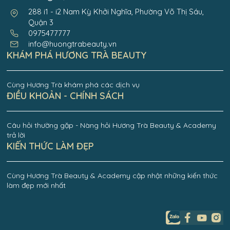
288 i1 - i2 Nam Kỳ Khởi Nghĩa, Phường Võ Thị Sáu,
Quận 3
0975477777
info@huongtrabeauty.vn
KHÁM PHÁ HƯƠNG TRÀ BEAUTY
Cùng Hương Trà khám phá các dịch vụ
ĐIỀU KHOẢN - CHÍNH SÁCH
Câu hỏi thường gặp - Nàng hỏi Hương Trà Beauty & Academy
trả lời
KIẾN THỨC LÀM ĐẸP
Cùng Hương Trà Beauty & Academy cập nhật những kiến thức
làm đẹp mới nhất