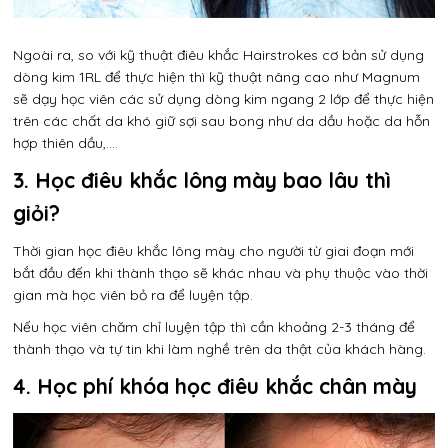
Ngoài ra, so với kỹ thuật điêu khắc Hairstrokes cơ bản sử dụng
dòng kim 1RL để thực hiện thì kỹ thuật nâng cao như Magnum
sẽ dạy học viên các sử dụng dòng kim ngang 2 lớp để thực hiện
trên các chất da khó giữ sợi sau bong như da dầu hoặc da hỗn
hợp thiên dầu,….
3. Học điêu khắc lông mày bao lâu thì
giỏi?
Thời gian học điêu khắc lông mày cho người từ giai đoạn mới
bắt đầu đến khi thành thạo sẽ khác nhau và phụ thuộc vào thời
gian mà học viên bỏ ra để luyện tập.
Nếu học viên chăm chỉ luyện tập thì cần khoảng 2-3 tháng để
thành thạo và tự tin khi làm nghề trên da thật của khách hàng.
4.
Học phí khóa học điêu khắc chân mày