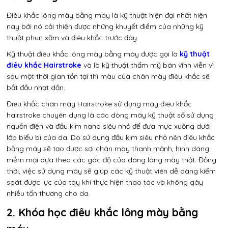
Điêu khắc lông mày bằng máy là kỹ thuật hiện đại nhất hiện
nay bởi nó cải thiện được những khuyết điểm của những kỹ
thuật phun xăm và điêu khắc trước đây.
Kỹ thuật điêu khắc lông mày bằng máy được gọi là
kỹ thuật
điêu khắc Hairstroke
và là kỹ thuật thẩm mỹ bán vĩnh viễn vì
sau một thời gian tồn tại thì màu của chân mày điêu khắc sẽ
bắt đầu nhạt dần.
Điêu khắc chân mày Hairstroke sử dụng máy điêu khắc
hairstroke chuyên dụng là các dòng máy kỹ thuật số sử dụng
nguồn điện và đầu kim nano siêu nhỏ để đưa mực xuống dưới
lớp biểu bì của da. Do sử dụng đầu kim siêu nhỏ nên điêu khắc
bằng máy sẽ tạo được sợi chân mày thanh mảnh, hình dáng
mềm mại dựa theo các góc độ của dáng lông mày thật. Đồng
thời, việc sử dụng máy sẽ giúp các kỹ thuật viên dễ dàng kiểm
soát được lực của tay khi thực hiện thao tác và không gây
nhiều tổn thương cho da.
2. Khóa học điêu khắc lông mày bằng