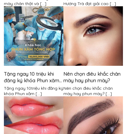
mày chân thật và [...]
Hương Trà đạt giải cao [...]
Tặng ngay 10 triệu khi
Nên chọn điêu khắc chân
đăng ký khóa Phun xăm
mày hay phun mày?
Tổng hợp
Tặng ngay 10triệu khi đăng ký
Nên chọn điêu khắc chân
khóa Phun xăm [...]
mày hay phun mày? [...]