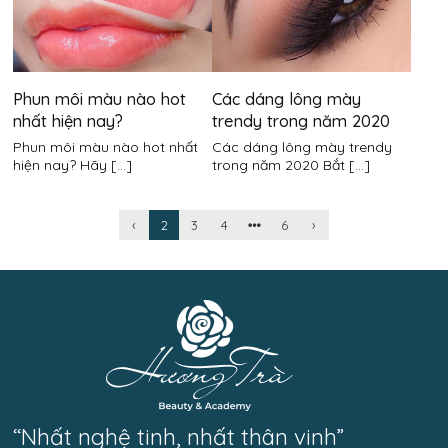
Phun môi màu nào hot
Các dáng lông mày
nhất hiện nay?
trendy trong năm 2020
Phun môi màu nào hot nhất
Các dáng lông mày trendy
hiện nay? Hãy [...]
trong năm 2020 Bắt [...]
‹
2
3
4
6
›
“Nhất nghệ tinh, nhất thân vinh”