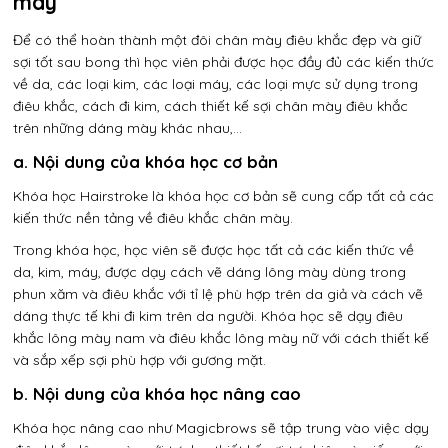
máy
Để có thể hoàn thành một đôi chân mày điêu khắc đẹp và giữ
sợi tốt sau bong thì học viên phải được học đầy đủ các kiến thức
về da, các loại kim, các loại máy, các loại mực sử dụng trong
điêu khắc, cách đi kim, cách thiết kế sợi chân mày điêu khắc
trên những dáng mày khác nhau,…
a. Nội dung của khóa học cơ bản
Khóa học Hairstroke là khóa học cơ bản sẽ cung cấp tất cả các
kiến thức nền tảng về điêu khắc chân mày.
Trong khóa học, học viên sẽ được học tất cả các kiến thức về
da, kim, máy, được dạy cách vẽ dáng lông mày dùng trong
phun xăm và điêu khắc với tỉ lệ phù hợp trên da giả và cách vẽ
dáng thực tế khi đi kim trên da người. Khóa học sẽ dạy điêu
khắc lông mày nam và điêu khắc lông mày nữ với cách thiết kế
và sắp xếp sợi phù hợp với gương mặt.
b. Nội dung của khóa học nâng cao
Khóa học nâng cao như Magicbrows sẽ tập trung vào việc dạy