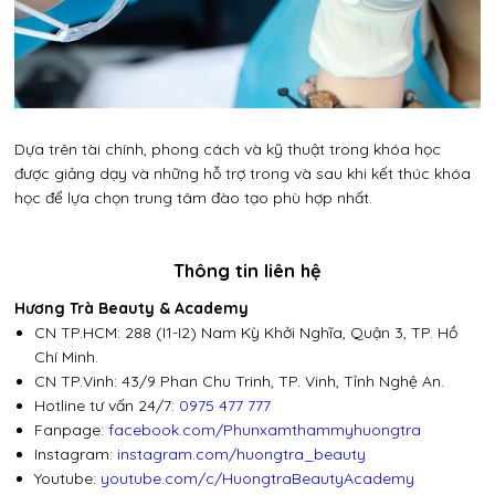
Dựa trên tài chính, phong cách và kỹ thuật trong khóa học
được giảng dạy và những hỗ trợ trong và sau khi kết thúc khóa
học để lựa chọn trung tâm đào tạo phù hợp nhất.
Thông tin liên hệ
Hương Trà Beauty & Academy
Gửi
CN TP.HCM: 288 (I1-I2) Nam Kỳ Khởi Nghĩa, Quận 3, TP. Hồ
Chí Minh.
CN TP.Vinh: 43/9 Phan Chu Trinh, TP. Vinh, Tỉnh Nghệ An.
Hotline tư vấn 24/7:
0975 477 777
Fanpage:
facebook.com/Phunxamthammyhuongtra
Instagram:
instagram.com/huongtra_beauty
Youtube:
youtube.com/c/HuongtraBeautyAcademy