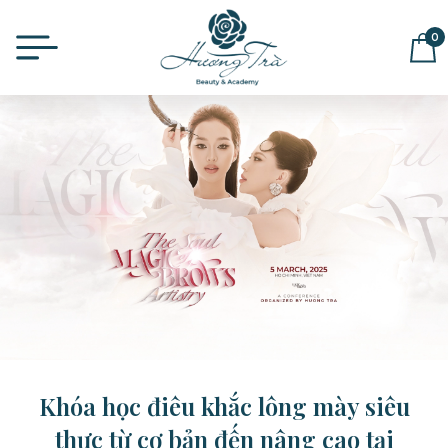
0
ĐỂ LẠI THÔNG TIN MUA HÀNG,
CHÚNG TÔI SẼ LIÊN HỆ LẠI NGAY
Khóa học điêu khắc lông mày siêu
thực từ cơ bản đến nâng cao tại