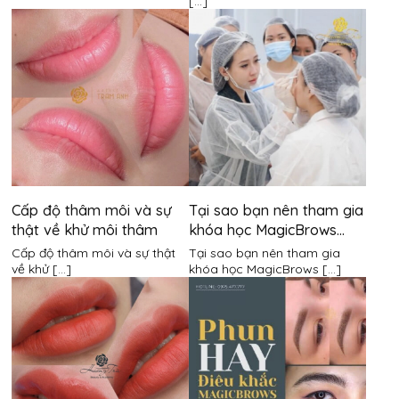
[...]
Cấp độ thâm môi và sự
Tại sao bạn nên tham gia
thật về khử môi thâm
khóa học MagicBrows
cùng Hương Trà?
Cấp độ thâm môi và sự thật
Tại sao bạn nên tham gia
về khử [...]
khóa học MagicBrows [...]