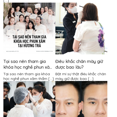
[...]
Tại sao nên tham gia
Điêu khắc chân mày giữ
khóa học nghề phun xăm
được bao lâu?
thẩm mỹ tại Hương Trà?
Tại sao nên tham gia khóa
Bật mí sự thật điêu khắc chân
học nghề phun xăm thẩm [...]
mày giữ được bao [...]