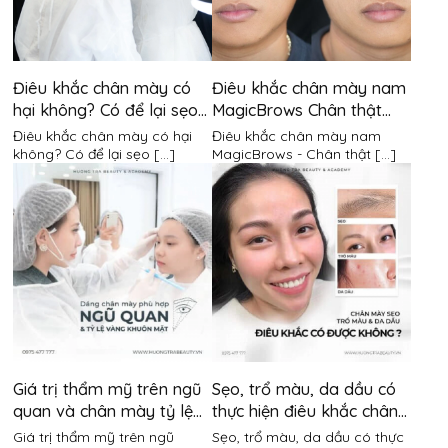
Điêu khắc chân mày có
Điêu khắc chân mày nam
hại không? Có để lại sẹo
MagicBrows Chân thật
không?
đến từng milimet
Điêu khắc chân mày có hại
Điêu khắc chân mày nam
không? Có để lại sẹo [...]
MagicBrows - Chân thật [...]
Giá trị thẩm mỹ trên ngũ
Sẹo, trổ màu, da dầu có
quan và chân mày tỷ lệ
thực hiện điêu khắc chân
vàng có quan trọng hay
mày được không?
Giá trị thẩm mỹ trên ngũ
Sẹo, trổ màu, da dầu có thực