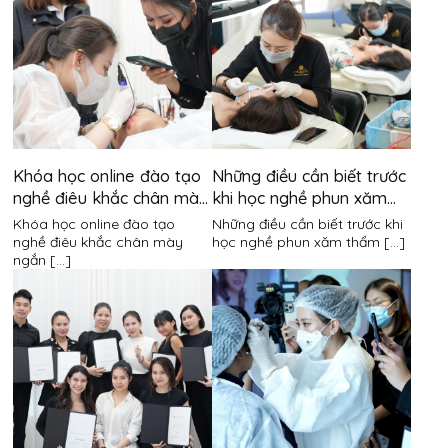
Khóa học online đào tạo
Những điều cần biết trước
nghề điêu khắc chân mày
khi học nghề phun xăm
ngắn hạn
thẩm mỹ
Khóa học online đào tạo
Những điều cần biết trước khi
nghề điêu khắc chân mày
học nghề phun xăm thẩm [...]
ngắn [...]