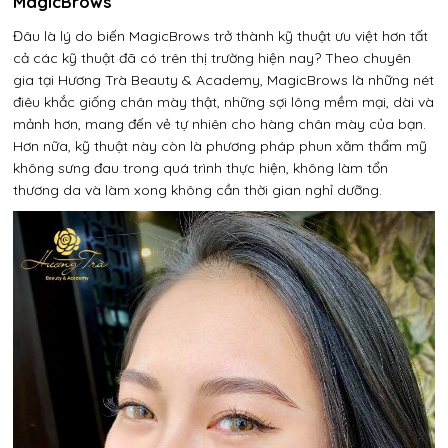
MagicBrows
Đâu là lý do biến MagicBrows trở thành kỹ thuật ưu việt hơn tất
cả các kỹ thuật đã có trên thị trường hiện nay? Theo chuyên
gia tại Hương Trà Beauty & Academy, MagicBrows là những nét
điêu khắc giống chân mày thật, những sợi lông mềm mại, dài và
mảnh hơn, mang đến vẻ tự nhiên cho hàng chân mày của bạn.
Hơn nữa, kỹ thuật này còn là phương pháp phun xăm thẩm mỹ
không sưng đau trong quá trình thực hiện, không làm tổn
thương da và làm xong không cần thời gian nghỉ dưỡng.