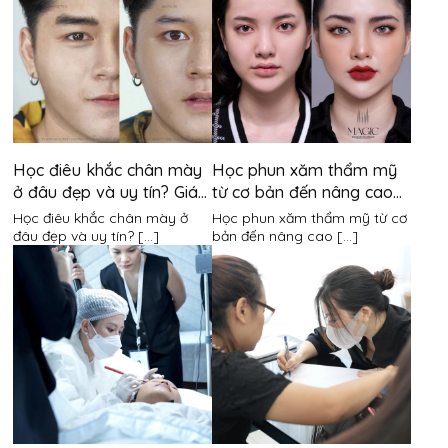
Học điêu khắc chân mày
Học phun xăm thẩm mỹ
ở đâu đẹp và uy tín? Giá
từ cơ bản đến nâng cao
khóa học là bao nhiêu?
mất bao lâu?
Học điêu khắc chân mày ở
Học phun xăm thẩm mỹ từ cơ
đâu đẹp và uy tín? [...]
bản đến nâng cao [...]