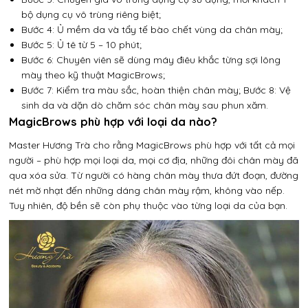
bộ dụng cụ vô trùng riêng biệt;
Bước 4: Ủ mềm da và tẩy tế bào chết vùng da chân mày;
Bước 5: Ủ tê từ 5 – 10 phút;
Bước 6: Chuyên viên sẽ dùng máy điêu khắc từng sợi lông
mày theo kỹ thuật MagicBrows;
Bước 7: Kiểm tra màu sắc, hoàn thiện chân mày; Bước 8: Vệ
sinh da và dặn dò chăm sóc chân mày sau phun xăm.
MagicBrows phù hợp với loại da nào?
Master Hương Trà cho rằng MagicBrows phù hợp với tất cả mọi
người – phù hợp mọi loại da, mọi cơ địa, những đôi chân mày đã
qua xóa sửa. Từ người có hàng chân mày thưa đứt đoạn, đường
nét mờ nhạt đến những dáng chân mày rậm, không vào nếp.
Tuy nhiên, độ bền sẽ còn phụ thuộc vào từng loại da của bạn.