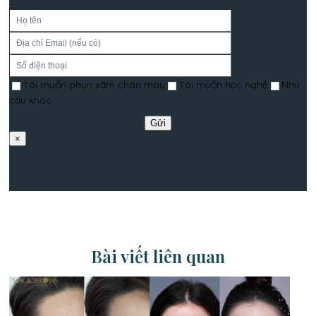
Tôi muốn phun xăm chân mày
Tôi muốn học nghề
Nhu
cầu khác
×
Bài viết liên quan