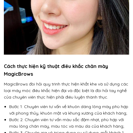
Cách thực hiện kỹ thuật điêu khắc chân mày
MagicBrows
MagicBrows đòi hỏi quy trình thực hiện khắt khe và sử dụng các
loại máy móc điêu khắc hiện đại và đặc biệt là đòi hỏi tay nghề
của chuyên viên thực hiện phải điêu luyện thành thục.
Bước 1: Chuyên viên tư vấn về khuôn dáng lông mày phù hợp
với phong thủy, khuôn mặt và khung xương của khách hàng;
Bước 2: Chuyên viên tư vấn màu sắc đậm nhạt, phù hợp với
màu lông chân mày, màu tóc và màu da của khách hàng;
Bước 3: Chuyên gia vô trùng dụng cụ sử dụng, mỗi khách 1