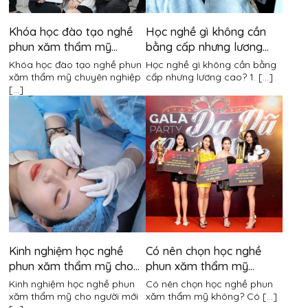
Khóa học đào tạo nghề
Học nghề gì không cần
phun xăm thẩm mỹ
bằng cấp nhưng lương
chuyên nghiệp
cao?
Khóa học đào tạo nghề phun
Học nghề gì không cần bằng
xăm thẩm mỹ chuyên nghiệp
cấp nhưng lương cao? 1. [...]
[...]
Kinh nghiệm học nghề
Có nên chọn học nghề
phun xăm thẩm mỹ cho
phun xăm thẩm mỹ
người mới bắt đầu
không?
Kinh nghiệm học nghề phun
Có nên chọn học nghề phun
xăm thẩm mỹ cho người mới
xăm thẩm mỹ không? Có [...]