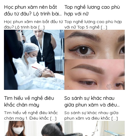
Học phun xăm nên bắt
Top nghề lương cao phù
đầu từ đâu? Lộ trình bài
hợp với nữ
bản cho người mới bắt
Học phun xăm nên bắt đầu từ
Top nghề lương cao phù hợp
đầu
đâu? Lộ trình bài [...]
với nữ Top 5 nghề [...]
Tìm hiểu về nghề điêu
So sánh sự khác nhau
khắc chân mày
giữa phun xăm và điêu
khắc chân mày
Tìm hiểu về nghề điêu khắc
So sánh sự khác nhau giữa
chân mày 1. Điêu khắc [...]
phun xăm và điêu khắc [...]