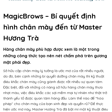
MagicBrows – Bí quyết định
hình chân mày đến từ Master
Hương Trà
Hàng chân mày phù hợp được xem là một trong
những công thức tạo nên nét chấm phá trên gương
mặt phái đẹp.
Sở hữu cặp chân mày lý tưởng là ước mơ của rất nhiều người,
do đó, bên cạnh những bí quyết dưỡng chân mày thì kỹ thuật
điêu khắc chân mày cũng giành được rất nhiều sự quan tâm.
Đặc biệt, đối với những cô nàng sở hữu hàng chân mày thưa
nhạt màu, việc điêu khắc các sợi mềm mại tự nhiên như thật trở
thành yếu tố được quan tâm hàng đầu. Làm thế nào để “hóa
phép” cho chân mày của bạn xinh đẹp và quyến rũ? Để thực
hiện ước mơ này, Master Hương Trà đã bật mí một kỹ thuật điêu