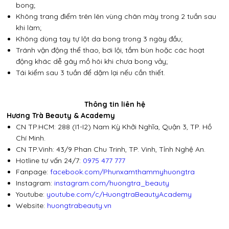
bong;
Không trang điểm trên lên vùng chân mày trong 2 tuần sau
khi làm;
Không dùng tay tự lột da bong trong 3 ngày đầu;
Tránh vận động thể thao, bơi lội, tắm bùn hoặc các hoạt
động khác dễ gây mồ hôi khi chưa bong vảy;
Tái kiểm sau 3 tuần để dặm lại nếu cần thiết.
Thông tin liên hệ
Hương Trà Beauty & Academy
CN TP.HCM: 288 (I1-I2) Nam Kỳ Khởi Nghĩa, Quận 3, TP. Hồ
Chí Minh.
CN TP.Vinh: 43/9 Phan Chu Trinh, TP. Vinh, Tỉnh Nghệ An.
Hotline tư vấn 24/7:
0975 477 777
Fanpage:
facebook.com/Phunxamthammyhuongtra
Instagram:
instagram.com/huongtra_beauty
Youtube:
youtube.com/c/HuongtraBeautyAcademy
Website:
huongtrabeauty.vn