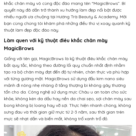
khắc chân mày vô cùng độc đáo mang tên “MagicBrows”. Bí
quyết này đã dần trở thành xu hướng làm đẹp nổi bật được
nhiều người ưa chuộng tại Hương Trà Beauty & Academy. Mời
bạn cùng chúng tôi khám phá những điều thú vị xoay quanh kỹ
thuật làm đẹp độc đáo này.
Làm quen với kỹ thuật điêu khắc chân mày
MagicBrows
Giống với tên gọi, MagicBrows là kỹ thuật điêu khắc chân mày
bất quy tắc, không theo đường lối quy chuẩn nhất định nhằm
tạo ra bộ chân mày đạt đến độ tự nhiên, chân thực và phù hợp
với từng gương mặt. MagicBrows sử dụng đầu kim nano siêu
mảnh đi nông nhẹ nhàng ở tầng thượng bì không gây thương
tổn cho da. Công nghệ sử dụng mực Châu u an toàn cho sức
khỏe, không kén da dầu hay nền da chai sẹo, sợi chân mày sau
bong không bị loang hay vỡ sợi. Thực hiện nhanh chóng, không
sưng đau và thời gian giữ mực từ 2-3 năm, sau thời gian trên
mực sẽ nhạt dần và biến mất, không trổ xanh trổ đỏ.