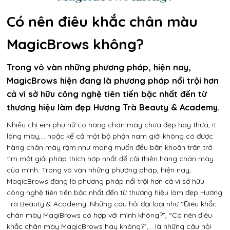
Có nên điêu khắc chân màu
MagicBrows không?
Trong vô vàn những phương pháp, hiện nay,
MagicBrows hiện đang là phương pháp nổi trội hơn
cả vì sở hữu công nghệ tiên tiến bậc nhất đến từ
thương hiệu làm đẹp Hương Trà Beauty & Academy.
Nhiều chị em phụ nữ có hàng chân mày chưa đẹp hay thưa, ít
lông mày,… hoặc kể cả một bộ phận nam giới không có được
hàng chân mày rậm như mong muốn đều băn khoăn trăn trở
tìm một giải pháp thích hợp nhất để cải thiện hàng chân mày
của mình. Trong vô vàn những phương pháp, hiện nay,
MagicBrows đang là phương pháp nổi trội hơn cả vì sở hữu
công nghệ tiên tiến bậc nhất đến từ thương hiệu làm đẹp Hương
Trà Beauty & Academy. Những câu hỏi đại loại như “Điêu khắc
chân mày MagiBrows có hợp với mình không?”, “Có nên điêu
khắc chân mày MagicBrows hay không?”,… là những câu hỏi