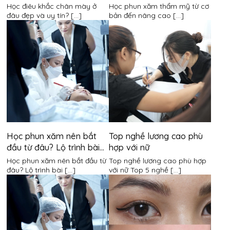
khóa học là bao nhiêu?
mất bao lâu?
Học điêu khắc chân mày ở
Học phun xăm thẩm mỹ từ cơ
đâu đẹp và uy tín? [...]
bản đến nâng cao [...]
Học phun xăm nên bắt
Top nghề lương cao phù
đầu từ đâu? Lộ trình bài
hợp với nữ
bản cho người mới bắt
Học phun xăm nên bắt đầu từ
Top nghề lương cao phù hợp
đầu
đâu? Lộ trình bài [...]
với nữ Top 5 nghề [...]