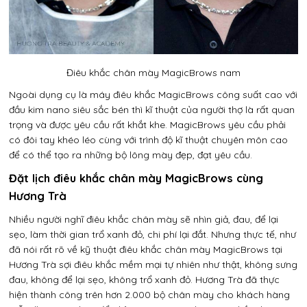
Điêu khắc chân mày MagicBrows nam
Ngoài dụng cụ là máy điêu khắc MagicBrows công suất cao với
đầu kim nano siêu sắc bén thì kĩ thuật của người thợ là rất quan
trọng và được yêu cầu rất khắt khe. MagicBrows yêu cầu phải
có đôi tay khéo léo cùng với trình độ kĩ thuật chuyên môn cao
để có thể tạo ra những bộ lông mày đẹp, đạt yêu cầu.
Đặt lịch điêu khắc chân mày MagicBrows cùng
Hương Trà
Nhiều người nghĩ điêu khắc chân mày sẽ nhìn giả, đau, để lại
sẹo, làm thời gian trổ xanh đỏ, chi phí lại đắt. Nhưng thực tế, như
đã nói rất rõ về kỹ thuật điêu khắc chân mày MagicBrows tại
Hương Trà sợi điêu khắc mềm mại tự nhiên như thật, không sưng
đau, không để lại sẹo, không trổ xanh đỏ. Hương Trà đã thực
hiện thành công trên hơn 2.000 bộ chân mày cho khách hàng