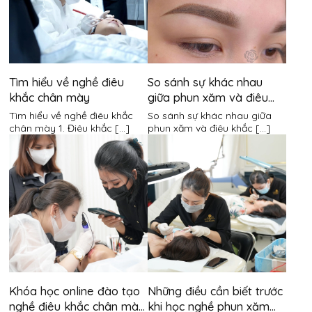
Tìm hiểu về nghề điêu
So sánh sự khác nhau
khắc chân mày
giữa phun xăm và điêu
khắc chân mày
Tìm hiểu về nghề điêu khắc
So sánh sự khác nhau giữa
chân mày 1. Điêu khắc [...]
phun xăm và điêu khắc [...]
Khóa học online đào tạo
Những điều cần biết trước
nghề điêu khắc chân mày
khi học nghề phun xăm