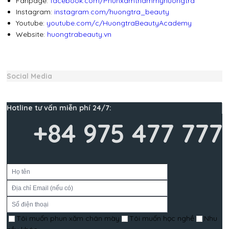
Fanpage:
facebook.com/Phunxamthammyhuongtra
Instagram:
instagram.com/huongtra_beauty
Youtube:
youtube.com/c/HuongtraBeautyAcademy
Website:
huongtrabeauty.vn
Social Media
Hotline tư vấn miễn phí 24/7:
+84 975 477 777
Tôi muốn phun xăm chân mày
Tôi muốn học nghề
Nhu