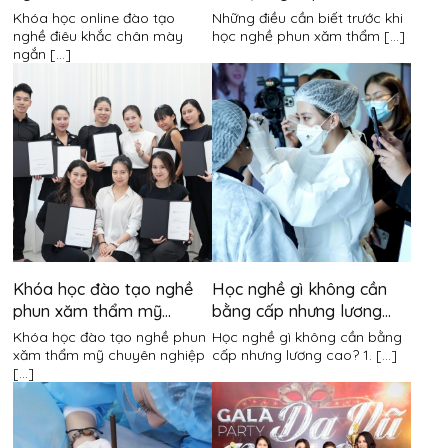
ngắn hạn
thẩm mỹ
Khóa học online đào tạo
Những điều cần biết trước khi
nghề điêu khắc chân mày
học nghề phun xăm thẩm [...]
ngắn [...]
Khóa học đào tạo nghề
Học nghề gì không cần
phun xăm thẩm mỹ
bằng cấp nhưng lương
chuyên nghiệp
cao?
Khóa học đào tạo nghề phun
Học nghề gì không cần bằng
xăm thẩm mỹ chuyên nghiệp
cấp nhưng lương cao? 1. [...]
[...]