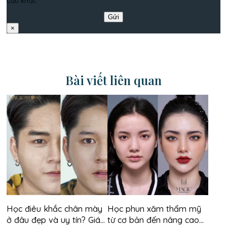
cầu khác
×
Gửi
Bài viết liên quan
Học điêu khắc chân mày
Học phun xăm thẩm mỹ
ở đâu đẹp và uy tín? Giá
từ cơ bản đến nâng cao