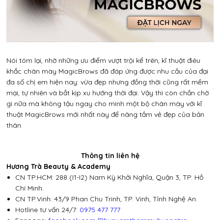
Nói tóm lại, nhờ những ưu điểm vượt trội kể trên, kĩ thuật điêu
khắc chân mày MagicBrows đã đáp ứng được nhu cầu của đại
đa số chị em hiện nay: vừa đẹp nhưng đồng thời cũng rất mềm
mại, tự nhiên và bắt kịp xu hướng thời đại. Vậy thì còn chần chờ
gì nữa mà không tậu ngay cho mình một bộ chân mày với kĩ
thuật MagicBrows mới nhất này để nâng tầm vẻ đẹp của bản
thân.
Thông tin liên hệ
Hương Trà Beauty & Academy
CN TP.HCM: 288 (I1-I2) Nam Kỳ Khởi Nghĩa, Quận 3, TP. Hồ
Chí Minh.
CN TP.Vinh: 43/9 Phan Chu Trinh, TP. Vinh, Tỉnh Nghệ An.
Hotline tư vấn 24/7:
0975 477 777