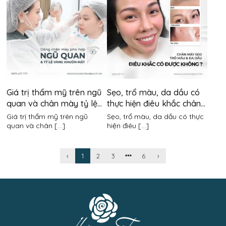
Giá trị thẩm mỹ trên ngũ
Sẹo, trổ màu, da dầu có
quan và chân mày tỷ lệ
thực hiện điêu khắc chân
vàng có quan trọng hay
mày được không?
Giá trị thẩm mỹ trên ngũ
Sẹo, trổ màu, da dầu có thực
không?
quan và chân [...]
hiện điêu [...]
‹
1
2
3
6
›