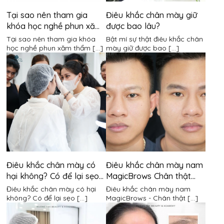
Tại sao nên tham gia
Điêu khắc chân mày giữ
khóa học nghề phun xăm
được bao lâu?
thẩm mỹ tại Hương Trà?
Tại sao nên tham gia khóa
Bật mí sự thật điêu khắc chân
học nghề phun xăm thẩm [...]
mày giữ được bao [...]
Điêu khắc chân mày có
Điêu khắc chân mày nam
hại không? Có để lại sẹo
MagicBrows Chân thật
không?
đến từng milimet
Điêu khắc chân mày có hại
Điêu khắc chân mày nam
không? Có để lại sẹo [...]
MagicBrows - Chân thật [...]