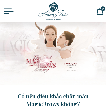
0
ĐỂ LẠI THÔNG TIN MUA HÀNG,
CHÚNG TÔI SẼ LIÊN HỆ LẠI NGAY
Có nên điêu khắc chân màu
MagicBrows không?