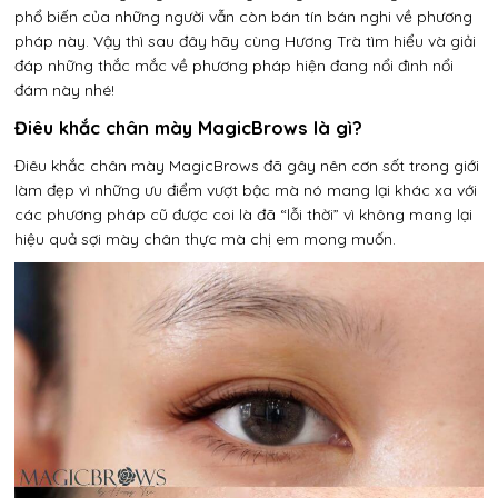
phổ biến của những người vẫn còn bán tín bán nghi về phương
pháp này. Vậy thì sau đây hãy cùng Hương Trà tìm hiểu và giải
đáp những thắc mắc về phương pháp hiện đang nổi đình nổi
đám này nhé!
Điêu khắc chân mày MagicBrows là gì?
Điêu khắc chân mày MagicBrows đã gây nên cơn sốt trong giới
làm đẹp vì những ưu điểm vượt bậc mà nó mang lại khác xa với
các phương pháp cũ được coi là đã “lỗi thời” vì không mang lại
hiệu quả sợi mày chân thực mà chị em mong muốn.