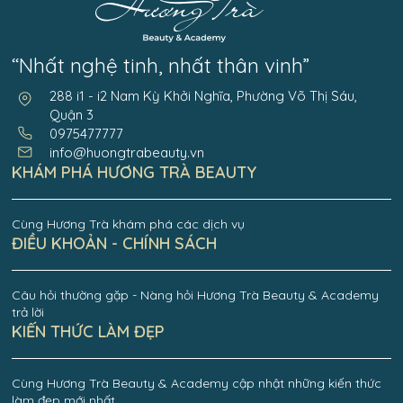
“Nhất nghệ tinh, nhất thân vinh”
288 i1 - i2 Nam Kỳ Khởi Nghĩa, Phường Võ Thị Sáu,
Quận 3
0975477777
info@huongtrabeauty.vn
KHÁM PHÁ HƯƠNG TRÀ BEAUTY
Cùng Hương Trà khám phá các dịch vụ
ĐIỀU KHOẢN - CHÍNH SÁCH
Câu hỏi thường gặp - Nàng hỏi Hương Trà Beauty & Academy
trả lời
KIẾN THỨC LÀM ĐẸP
Cùng Hương Trà Beauty & Academy cập nhật những kiến thức
làm đẹp mới nhất