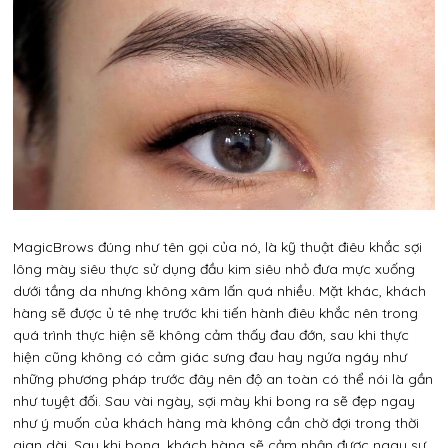
MagicBrows đúng như tên gọi của nó, là kỹ thuật điêu khắc sợi
lông mày siêu thực sử dụng đầu kim siêu nhỏ đưa mực xuống
dưới tầng da nhưng không xâm lấn quá nhiều. Mặt khác, khách
hàng sẽ được ủ tê nhẹ trước khi tiến hành điêu khắc nên trong
quá trình thực hiện sẽ không cảm thấy đau đớn, sau khi thực
hiện cũng không có cảm giác sưng đau hay ngứa ngáy như
những phương pháp trước đây nên độ an toàn có thể nói là gần
như tuyệt đối. Sau vài ngày, sợi mày khi bong ra sẽ đẹp ngay
như ý muốn của khách hàng mà không cần chờ đợi trong thời
gian dài. Sau khi bong, khách hàng sẽ cảm nhận được ngay sự