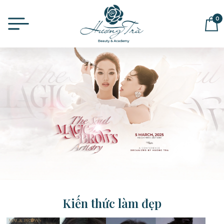
0
ĐỂ LẠI THÔNG TIN MUA HÀNG,
CHÚNG TÔI SẼ LIÊN HỆ LẠI NGAY
Kiến thức làm đẹp