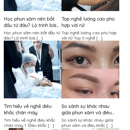
Học phun xăm nên bắt
Top nghề lương cao phù
đầu từ đâu? Lộ trình bài
hợp với nữ
bản cho người mới bắt
Học phun xăm nên bắt đầu từ
Top nghề lương cao phù hợp
đầu
đâu? Lộ trình bài [...]
với nữ Top 5 nghề [...]
Tìm hiểu về nghề điêu
So sánh sự khác nhau
khắc chân mày
giữa phun xăm và điêu
khắc chân mày
Tìm hiểu về nghề điêu khắc
So sánh sự khác nhau giữa
chân mày 1. Điêu khắc [...]
phun xăm và điêu khắc [...]