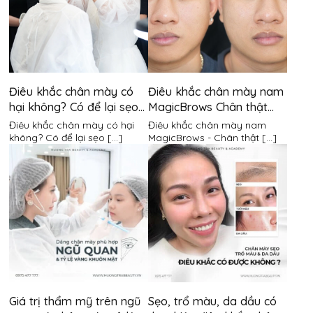
Điêu khắc chân mày có
Điêu khắc chân mày nam
hại không? Có để lại sẹo
MagicBrows Chân thật
không?
đến từng milimet
Điêu khắc chân mày có hại
Điêu khắc chân mày nam
không? Có để lại sẹo [...]
MagicBrows - Chân thật [...]
Giá trị thẩm mỹ trên ngũ
Sẹo, trổ màu, da dầu có