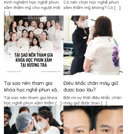
người mới bắt đầu
không?
Kinh nghiệm học nghề phun
Có nên chọn học nghề phun
Gửi
xăm thẩm mỹ cho người mới
xăm thẩm mỹ không? Có [...]
[...]
Tại sao nên tham gia
Điêu khắc chân mày giữ
khóa học nghề phun xăm
được bao lâu?
thẩm mỹ tại Hương Trà?
Tại sao nên tham gia khóa
Bật mí sự thật điêu khắc chân
học nghề phun xăm thẩm [...]
mày giữ được bao [...]