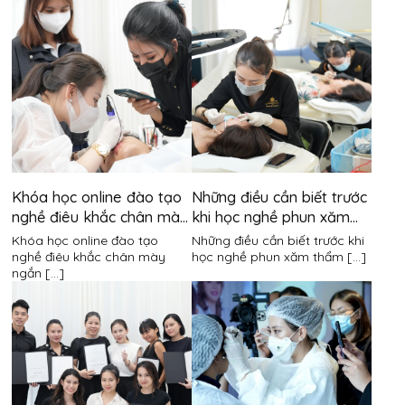
Khóa học online đào tạo
Những điều cần biết trước
nghề điêu khắc chân mày
khi học nghề phun xăm
ngắn hạn
thẩm mỹ
Khóa học online đào tạo
Những điều cần biết trước khi
nghề điêu khắc chân mày
học nghề phun xăm thẩm [...]
ngắn [...]