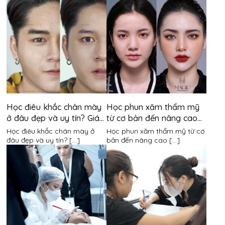
Học điêu khắc chân mày
Học phun xăm thẩm mỹ
ở đâu đẹp và uy tín? Giá
từ cơ bản đến nâng cao
khóa học là bao nhiêu?
mất bao lâu?
Học điêu khắc chân mày ở
Học phun xăm thẩm mỹ từ cơ
đâu đẹp và uy tín? [...]
bản đến nâng cao [...]