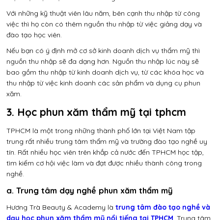
Với những kỹ thuật viên lâu năm, bên cạnh thu nhập từ công
việc thì họ còn có thêm nguồn thu nhập từ việc giảng dạy và
đào tạo học viên.
Nếu bạn có ý định mở cơ sở kinh doanh dịch vụ thẩm mỹ thì
nguồn thu nhập sẽ đa dạng hơn. Nguồn thu nhập lúc này sẽ
bao gồm thu nhập từ kinh doanh dịch vụ, từ các khóa học và
thu nhập từ việc kinh doanh các sản phẩm và dụng cụ phun
xăm.
3. Học phun xăm thẩm mỹ tại tphcm
TPHCM là một trong những thành phố lớn tại Việt Nam tập
trung rất nhiều trung tâm thẩm mỹ và trường đào tạo nghề uy
tín. Rất nhiều học viên trên khắp cả nước đến TPHCM học tập,
tìm kiếm cơ hội việc làm và đạt được nhiều thành công trong
nghề.
a. Trung tâm dạy nghề phun xăm thẩm mỹ
Hương Trà Beauty & Academy là
trung tâm đào tạo nghề và
dạy học phun xăm thẩm mỹ nổi tiếng tại TPHCM
. Trung tâm