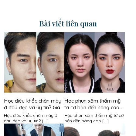
Bài viết liên quan
Học điêu khắc chân mày
Học phun xăm thẩm mỹ
ở đâu đẹp và uy tín? Giá
từ cơ bản đến nâng cao
khóa học là bao nhiêu?
mất bao lâu?
Học điêu khắc chân mày ở
Học phun xăm thẩm mỹ từ cơ
đâu đẹp và uy tín? [...]
bản đến nâng cao [...]