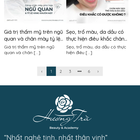
Giá trị thẩm mỹ trên ngũ
Sẹo, trổ màu, da dầu có
quan và chân mày tỷ lệ
thực hiện điêu khắc chân
vàng có quan trọng hay
mày được không?
Giá trị thẩm mỹ trên ngũ
Sẹo, trổ màu, da dầu có thực
không?
quan và chân [...]
hiện điêu [...]
‹
1
2
3
6
›
“Nhất nghệ tinh, nhất thân vinh”