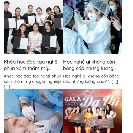
Khóa học đào tạo nghề
Học nghề gì không cần
phun xăm thẩm mỹ
bằng cấp nhưng lương
chuyên nghiệp
cao?
Khóa học đào tạo nghề phun
Học nghề gì không cần bằng
xăm thẩm mỹ chuyên nghiệp
cấp nhưng lương cao? 1. [...]
[...]