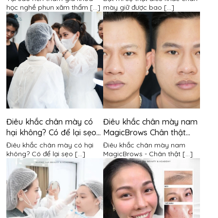
học nghề phun xăm thẩm [...]
mày giữ được bao [...]
Điêu khắc chân mày có
Điêu khắc chân mày nam
hại không? Có để lại sẹo
MagicBrows Chân thật
không?
đến từng milimet
Điêu khắc chân mày có hại
Điêu khắc chân mày nam
không? Có để lại sẹo [...]
MagicBrows - Chân thật [...]