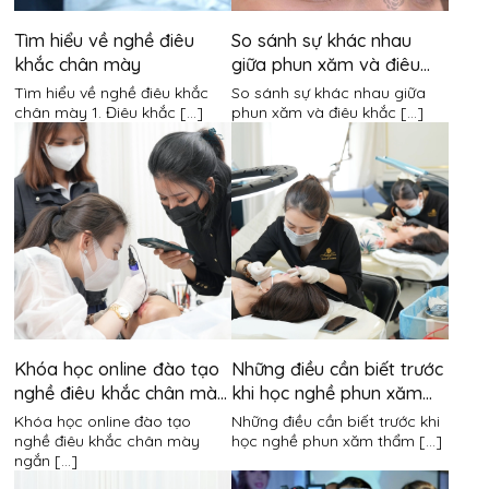
Tìm hiểu về nghề điêu
So sánh sự khác nhau
khắc chân mày
giữa phun xăm và điêu
khắc chân mày
Tìm hiểu về nghề điêu khắc
So sánh sự khác nhau giữa
chân mày 1. Điêu khắc [...]
phun xăm và điêu khắc [...]
Khóa học online đào tạo
Những điều cần biết trước
nghề điêu khắc chân mày
khi học nghề phun xăm
ngắn hạn
thẩm mỹ
Khóa học online đào tạo
Những điều cần biết trước khi
nghề điêu khắc chân mày
học nghề phun xăm thẩm [...]
ngắn [...]