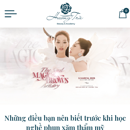
0
ĐỂ LẠI THÔNG TIN MUA HÀNG,
CHÚNG TÔI SẼ LIÊN HỆ LẠI NGAY
Những điều bạn nên biết trước khi học
nghề phun xăm thẩm mỹ