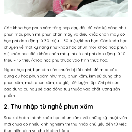
Các khóa học phun xăm tổng hợp dạy đầy đủ các kỹ năng như
phun môi, phun mí, phun chân mày và điêu khắc chân mày có
học phí dao động từ 30 triệu – 50 triệu/khóa học. Các khóa học
chuyên về một kỹ năng như khóa học phun môi, khóa học phun
mí, khóa học điêu khắc chân mày thì có chi phí dao động từ 10
triệu – 15 triệu/khóa học phụ thuộc vào hình thức học.
Ngoài học phí, bạn còn cần chuẩn bị tài chính để mua các
dụng cụ học phun xăm như máy phun xăm, kim sử dụng cho
phun xăm, mực phun xăm, da giả,…để luyện tập. Chi phí của
các dụng cụ này sẽ dao động tùy thuộc vào chất lượng sản
phẩm.
2. Thu nhập từ nghề phun xăm
Sau khi hoàn thành khóa học phun xăm, với những kỹ thuật viên
mới chưa có nhiều kinh nghiệm thì thu nhập chủ yếu đến từ việc
thực hiện dịch vụ cho khách hàng.