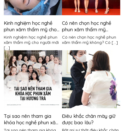
Kinh nghiệm học nghề
Có nên chọn học nghề
phun xăm thẩm mỹ cho
phun xăm thẩm mỹ
người mới bắt đầu
không?
Kinh nghiệm học nghề phun
Có nên chọn học nghề phun
xăm thẩm mỹ cho người mới
xăm thẩm mỹ không? Có [...]
[...]
Tại sao nên tham gia
Điêu khắc chân mày giữ
khóa học nghề phun xăm
được bao lâu?
thẩm mỹ tại Hương Trà?
Tại sao nên tham gia khóa
Bật mí sự thật điêu khắc chân