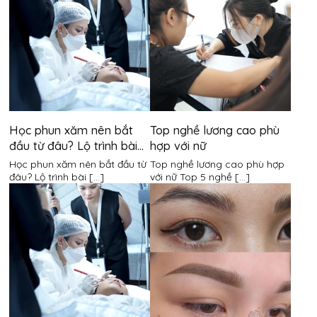
Học phun xăm nên bắt
Top nghề lương cao phù
đầu từ đâu? Lộ trình bài
hợp với nữ
bản cho người mới bắt
Học phun xăm nên bắt đầu từ
Top nghề lương cao phù hợp
đầu
đâu? Lộ trình bài [...]
với nữ Top 5 nghề [...]