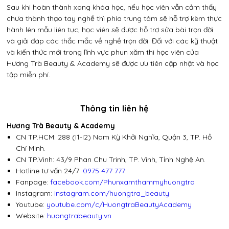
Sau khi hoàn thành xong khóa học, nếu học viên vẫn cảm thấy
chưa thành thạo tay nghề thì phía trung tâm sẽ hỗ trợ kèm thực
hành lên mẫu liên tục, học viên sẽ được hỗ trợ sửa bài trọn đời
và giải đáp các thắc mắc về nghề trọn đời. Đối với các kỹ thuật
và kiến thức mới trong lĩnh vực phun xăm thì học viên của
Hương Trà Beauty & Academy sẽ được ưu tiên cập nhật và học
tập miễn phí.
Thông tin liên hệ
Hương Trà Beauty & Academy
CN TP.HCM: 288 (I1-I2) Nam Kỳ Khởi Nghĩa, Quận 3, TP. Hồ
Chí Minh.
Gửi
CN TP.Vinh: 43/9 Phan Chu Trinh, TP. Vinh, Tỉnh Nghệ An.
Hotline tư vấn 24/7:
0975 477 777
Fanpage:
facebook.com/Phunxamthammyhuongtra
Instagram:
instagram.com/huongtra_beauty
Youtube:
youtube.com/c/HuongtraBeautyAcademy
Website:
huongtrabeauty.vn