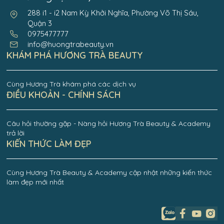
288 i1 - i2 Nam Kỳ Khởi Nghĩa, Phường Võ Thị Sáu,
Quận 3
0975477777
info@huongtrabeauty.vn
KHÁM PHÁ HƯƠNG TRÀ BEAUTY
Cùng Hương Trà khám phá các dịch vụ
ĐIỀU KHOẢN - CHÍNH SÁCH
Câu hỏi thường gặp - Nàng hỏi Hương Trà Beauty & Academy
trả lời
KIẾN THỨC LÀM ĐẸP
Cùng Hương Trà Beauty & Academy cập nhật những kiến thức
làm đẹp mới nhất