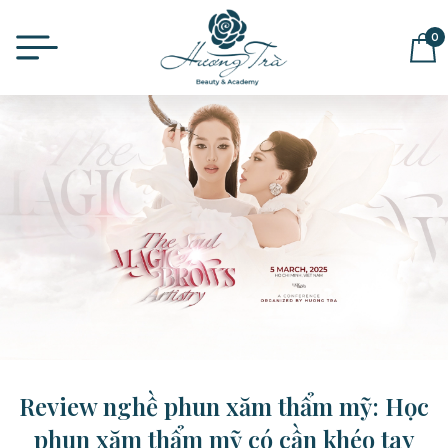
0
ĐỂ LẠI THÔNG TIN MUA HÀNG,
CHÚNG TÔI SẼ LIÊN HỆ LẠI NGAY
Review nghề phun xăm thẩm mỹ: Học
phun xăm thẩm mỹ có cần khéo tay