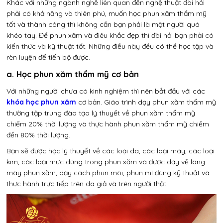
Khác với những ngành nghề liên quan đến nghệ thuật đòi hỏi
phải có khả năng và thiên phú, muốn học phun xăm thẩm mỹ
tốt và thành công thì không cần bạn phải là một người quá
khéo tay. Để phun xăm và điêu khắc đẹp thì đòi hỏi bạn phải có
kiến thức và kỹ thuật tốt. Những điều này đều có thể học tập và
rèn luyện để tiến bộ được.
a. Học phun xăm thẩm mỹ cơ bản
Với những người chưa có kinh nghiệm thì nên bắt đầu với các
khóa học phun xăm
cơ bản. Giáo trình dạy phun xăm thẩm mỹ
thường tập trung đào tạo lý thuyết về phun xăm thẩm mỹ
chiếm 20% thời lượng và thực hành phun xăm thẩm mỹ chiếm
đến 80% thời lượng.
Bạn sẽ được học lý thuyết về các loại da, các loại máy, các loại
kim, các loại mực dùng trong phun xăm và được dạy vẽ lông
mày phun xăm, dạy cách phun môi, phun mí đúng kỹ thuật và
thực hành trực tiếp trên da giả và trên người thật.