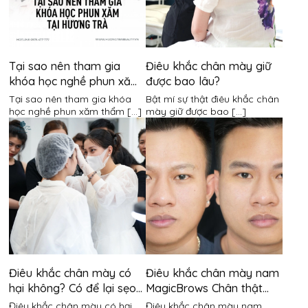
Tại sao nên tham gia
Điêu khắc chân mày giữ
khóa học nghề phun xăm
được bao lâu?
thẩm mỹ tại Hương Trà?
Tại sao nên tham gia khóa
Bật mí sự thật điêu khắc chân
học nghề phun xăm thẩm [...]
mày giữ được bao [...]
Điêu khắc chân mày có
Điêu khắc chân mày nam
hại không? Có để lại sẹo
MagicBrows Chân thật
không?
đến từng milimet
Điêu khắc chân mày có hại
Điêu khắc chân mày nam