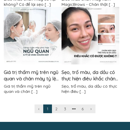
không? Có để lại sẹo [...]
MagicBrows - Chân thật [...]
Giá trị thẩm mỹ trên ngũ
Sẹo, trổ màu, da dầu có
quan và chân mày tỷ lệ
thực hiện điêu khắc chân
vàng có quan trọng hay
mày được không?
Giá trị thẩm mỹ trên ngũ
Sẹo, trổ màu, da dầu có thực
không?
quan và chân [...]
hiện điêu [...]
‹
1
2
3
6
›