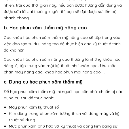
nhiên, trải qua thời gian này, nếu bạn được hướng dẫn đúng và
được sửa lỗi sai thường xuyên thì bạn sẽ đạt được sự tiến bộ
nhanh chóng.
b.
Học phun xăm thẩm mỹ nâng cao
Các khóa học phun xăm thẩm mỹ nâng cao sẽ tập trung vào
việc đào tạo tư duy sáng tạo để thực hiện các kỹ thuật ở trình
độ khó hơn.
Các khóa học phun xăm nâng cao thường là những khóa học
riêng lẻ, tập trung vào một kỹ thuật như khóa học điêu khắc
chân mày nâng cao, khóa học phun môi nâng cao,….
c. Dụng cụ học phun xăm thẩm mỹ
Để học phun xăm thẩm mỹ thì người học cần phải chuẩn bị các
dụng cụ sau để thực hành:
Máy phun xăm kỹ thuật số
Kim dùng trong phun xăm tương thích với dòng máy và kỹ
thuật sử dụng
Mực phun xăm phù hợp với kỹ thuật và dòng kim đang sử