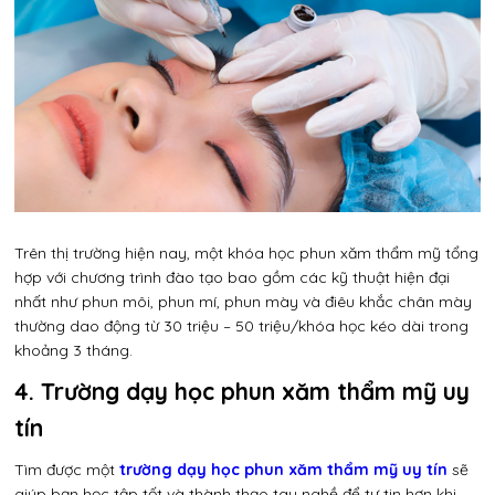
Trên thị trường hiện nay, một khóa học phun xăm thẩm mỹ tổng
hợp với chương trình đào tạo bao gồm các kỹ thuật hiện đại
nhất như phun môi, phun mí, phun mày và điêu khắc chân mày
thường dao động từ 30 triệu – 50 triệu/khóa học kéo dài trong
khoảng 3 tháng.
4. Trường dạy học phun xăm thẩm mỹ uy
tín
Tìm được một
trường dạy học phun xăm thẩm mỹ uy tín
sẽ
giúp bạn học tập tốt và thành thạo tay nghề để tự tin hơn khi