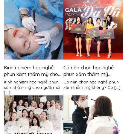
Kinh nghiệm học nghề
Có nên chọn học nghề
phun xăm thẩm mỹ cho
phun xăm thẩm mỹ
người mới bắt đầu
không?
Kinh nghiệm học nghề phun
Có nên chọn học nghề phun
xăm thẩm mỹ cho người mới
xăm thẩm mỹ không? Có [...]
[...]