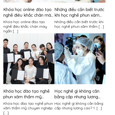
Khóa học online đào tạo
Những điều cần biết trước
nghề điêu khắc chân mày
khi học nghề phun xăm
ngắn hạn
thẩm mỹ
Khóa học online đào tạo
Những điều cần biết trước khi
nghề điêu khắc chân mày
học nghề phun xăm thẩm [...]
ngắn [...]
Khóa học đào tạo nghề
Học nghề gì không cần
phun xăm thẩm mỹ
bằng cấp nhưng lương
chuyên nghiệp
cao?
Khóa học đào tạo nghề phun
Học nghề gì không cần bằng
xăm thẩm mỹ chuyên nghiệp
cấp nhưng lương cao? 1. [...]
[...]