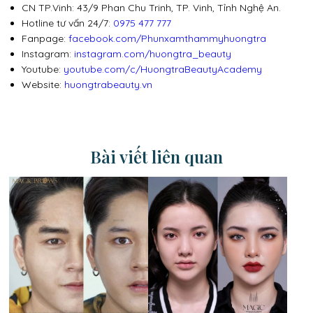
CN TP.Vinh: 43/9 Phan Chu Trinh, TP. Vinh, Tỉnh Nghệ An.
Hotline tư vấn 24/7:
0975 477 777
Fanpage:
facebook.com/Phunxamthammyhuongtra
Instagram:
instagram.com/huongtra_beauty
Youtube:
youtube.com/c/HuongtraBeautyAcademy
Website:
huongtrabeauty.vn
Bài viết liên quan