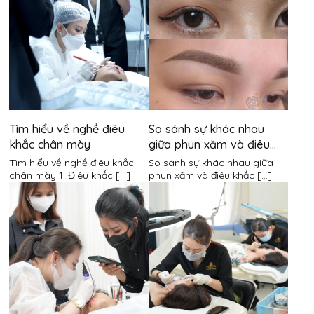
Tìm hiểu về nghề điêu
So sánh sự khác nhau
khắc chân mày
giữa phun xăm và điêu
khắc chân mày
Tìm hiểu về nghề điêu khắc
So sánh sự khác nhau giữa
chân mày 1. Điêu khắc [...]
phun xăm và điêu khắc [...]