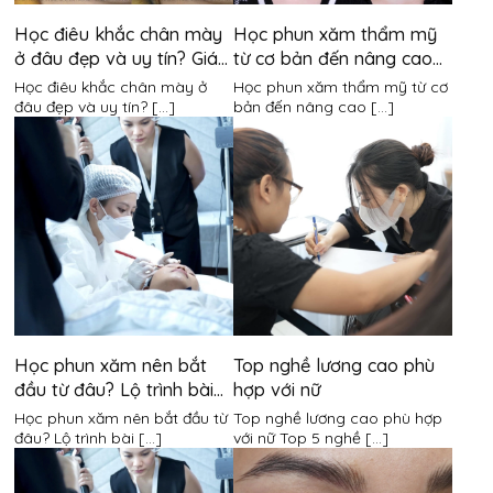
Học điêu khắc chân mày
Học phun xăm thẩm mỹ
ở đâu đẹp và uy tín? Giá
từ cơ bản đến nâng cao
khóa học là bao nhiêu?
mất bao lâu?
Học điêu khắc chân mày ở
Học phun xăm thẩm mỹ từ cơ
đâu đẹp và uy tín? [...]
bản đến nâng cao [...]
Học phun xăm nên bắt
Top nghề lương cao phù
đầu từ đâu? Lộ trình bài
hợp với nữ
bản cho người mới bắt
Học phun xăm nên bắt đầu từ
Top nghề lương cao phù hợp
đầu
đâu? Lộ trình bài [...]
với nữ Top 5 nghề [...]