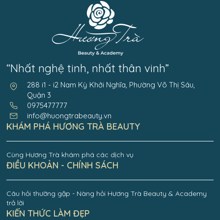
“Nhất nghệ tinh, nhất thân vinh”
288 i1 - i2 Nam Kỳ Khởi Nghĩa, Phường Võ Thị Sáu,
Quận 3
0975477777
info@huongtrabeauty.vn
KHÁM PHÁ HƯƠNG TRÀ BEAUTY
Cùng Hương Trà khám phá các dịch vụ
ĐIỀU KHOẢN - CHÍNH SÁCH
Câu hỏi thường gặp - Nàng hỏi Hương Trà Beauty & Academy
trả lời
KIẾN THỨC LÀM ĐẸP